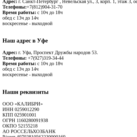
Адрес:
г. Санкт-Петербург , Невельская ул., 3, корп. 1, этаж 3, 
Телефоны:
+7(812)904-31-70
Время работы:
с 10ч до 18ч
обед с 13ч до 14ч
воскресенье - выходной
Наш адрес в Уфе
Адрес:
г. Уфа, Проспект Дружбы народов 53.
Телефоны:
+7(927)319-34-44
Время работы:
с 10ч до 18ч
обед с 13ч до 14ч
воскресенье - выходной
Наши реквизиты
ООО «КАЛИБРИ»
ИНН 0259012290
КПП 025901001
ОГРН 1160280091938
ОКПО 52155218
АО РОССЕЛЬХОЗБАНК
Р/счет 40702810562230000169